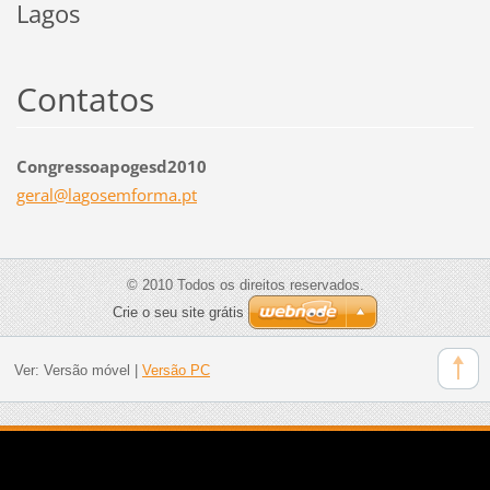
Lagos
Contatos
Congressoapogesd2010
geral@la
gosemfor
ma.pt
© 2010 Todos os direitos reservados.
Crie o seu site grátis
Ver:
Versão móvel
|
Versão PC