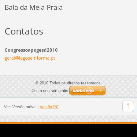
Baía da Meia-Praia
Contatos
Congressoapogesd2010
geral@la
gosemfor
ma.pt
© 2010 Todos os direitos reservados.
Crie o seu site grátis
Ver:
Versão móvel
|
Versão PC