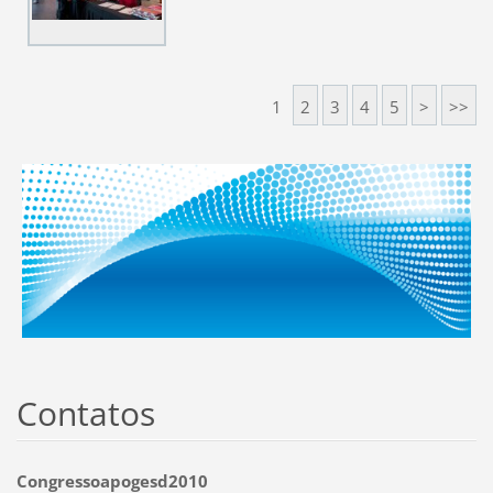
1
2
3
4
5
>
>>
Contatos
Congressoapogesd2010