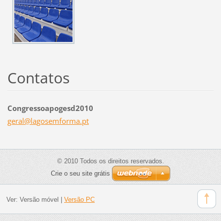
Contatos
Congressoapogesd2010
geral@la
gosemfor
ma.pt
© 2010 Todos os direitos reservados.
Crie o seu site grátis
Ver:
Versão móvel
|
Versão PC